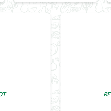
OT
RE